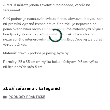
A teď už můžete jenom zavolat: "Rodinooooo, večeře na
teraseeee!"
Celý podnos je namalován světlezelenou akrylovou barvou, skrz
níž prosvítá výrazná kresba dřeva. Dno tácu je nepravidelně
pomalováno bílou barvou a ozdobeno ručně malovanými bílými a
hnědými kytičkami. Je pečlivě nalakován několika vrstvami
nezávadného interiérového laku, v případě potřeby jej lze otírat
vlhkou utěrkou.
Materiál: dřevo - podnos je pevný, bytelný.
Rozměry: 25 x 35 cm cm, výška boku s úchytem 9,5 cm; výška
nižších bočních stěn 5 cm
Zboží zařazeno v kategoriích
PODNOSY PRAKTICKÉ