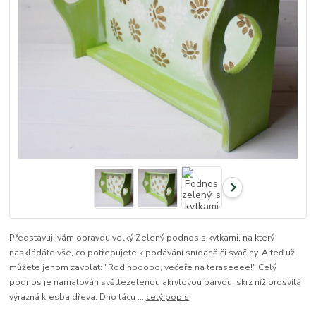
Představuji vám opravdu velký Zelený podnos s kytkami, na který
naskládáte vše, co potřebujete k podávání snídaně či svačiny. A teď už
můžete jenom zavolat: "Rodinooooo, večeře na teraseeee!" Celý
podnos je namalován světlezelenou akrylovou barvou, skrz níž prosvítá
výrazná kresba dřeva. Dno tácu ...
celý popis