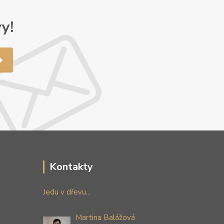
y!
Kontakty
Jedu v dřevu...
Martina Balážová