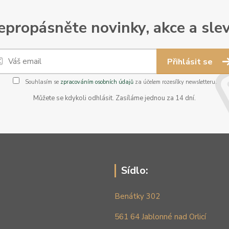
epropásněte novinky, akce a slev
Přihlásit se
Souhlasím se
zpracováním osobních údajů
za účelem rozesílky newsletteru.
Můžete se kdykoli odhlásit. Zasíláme jednou za 14 dní.
Sídlo:
Benátky 302
561 64 Jablonné nad Orlicí