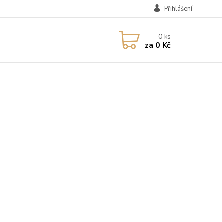
Přihlášení
0
ks
za
0 Kč