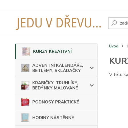
Úvod
KURZY KREATIVNÍ
KUR
ADVENTNÍ KALENDÁŘE,
BETLÉMY, SKLÁDAČKY
V této ka
KRABIČKY, TRUHLÍKY,
BEDÝNKY MALOVANÉ
PODNOSY PRAKTICKÉ
HODINY NÁSTĚNNÉ