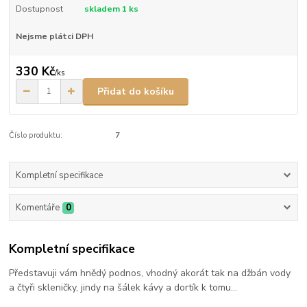
Dostupnost
skladem 1 ks
Nejsme plátci DPH
330 Kč
/
ks
Přidat do košíku
Číslo produktu:
7
Kompletní specifikace
Komentáře
0
Kompletní specifikace
Představuji vám hnědý podnos, vhodný akorát tak na džbán vody
a čtyři skleničky, jindy na šálek kávy a dortík k tomu...