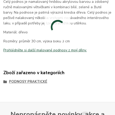
Celý podnos je namalovaný hnědou akrylovou barvou a zdobený
ručně malovanými větvičkami v kombinaci bílé, zelené a žluté
barvy. Na podnose je patrná výrazná kresba dřeva. Celý podnos je
pečlivě nalakovaný několika vrstvami nezávadného interiérového
laku, v případě potřeby jej lze otírat vlhkou utěrkou.
Materiál: dřevo
Rozměry: průměr 30 cm, výška boku 3 cm
Prohlédněte si další malované podnosy z mojí dílny.
Zboží zařazeno v kategoriích
PODNOSY PRAKTICKÉ
Nepropásněte novinky, akce a