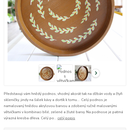
Představuji vám hnědý podnos, vhodný akorát tak na džbán vody a čtyři
skleničky, jindy na šálek kávy a dortík k tomu... Celý podnos je
namalovaný hnědou akrylovou barvou a zdobený ručně malovanými
větvičkami v kombinaci bílé, zelené a žluté barvy. Na podnose je patrná
výrazná kresba dřeva. Celý po...
celý popis