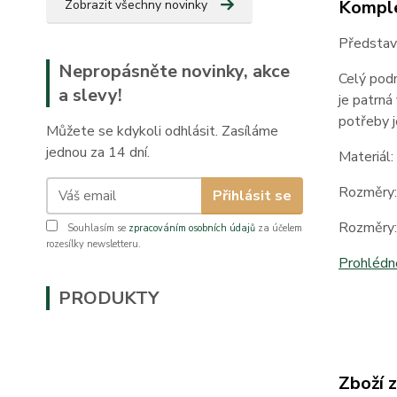
Komple
Zobrazit všechny novinky
Představu
Nepropásněte novinky, akce
Celý pod
a slevy!
je patrná
potřeby j
Můžete se kdykoli odhlásit. Zasíláme
jednou za 14 dní.
Materiál:
Rozměry:
Přihlásit se
Rozměry:
Souhlasím se
zpracováním osobních údajů
za účelem
rozesílky newsletteru.
Prohlédně
PRODUKTY
Zboží 