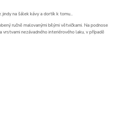
jindy na šálek kávy a dortík k tomu...
obený ručně malovanými bílými větvičkami. Na podnose
ka vrstvami nezávadného interiérového laku, v případě