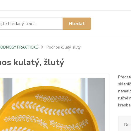
Hledat
PODNOSY PRAKTICKÉ
Podnos kulatý, žlutý
os kulatý, žlutý
Předst
sklenič
namalo
ručně 
kresba
Dos