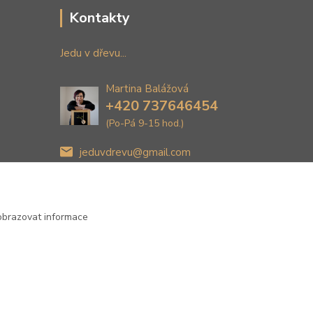
Kontakty
Jedu v dřevu...
Martina Balážová
+420 737646454
(Po-Pá 9-15 hod.)
jeduvdrevu@gmail.com
obrazovat informace
Vytvořeno na
Eshop-rychle.cz