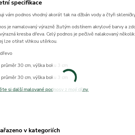
tní specifikace
ji vám podnos vhodný akorát tak na džbán vody a čtyři skleničky, 
nos je namalovaný výrazně žlutým odstínem akrylové barvy a zd
 výrazná kresba dřeva. Celý podnos je pečlivě nalakovaný několi
ej lze otírat vlhkou utěrkou.
 dřevo
 průměr 30 cm, výška boku 3 cm
 průměr 30 cm, výška boku 3 cm
te si další malované podnosy z mojí dílny.
zařazeno v kategoriích