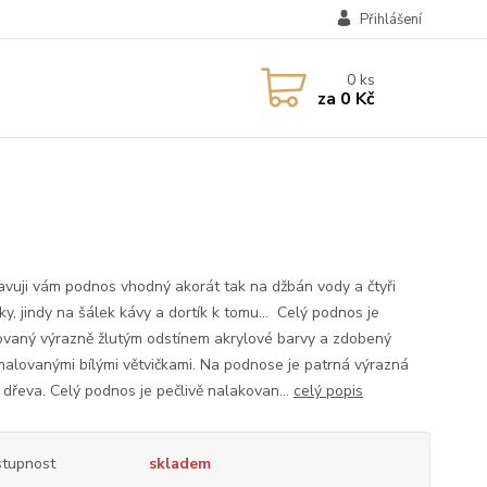
Přihlášení
0
ks
za
0 Kč
avuji vám podnos vhodný akorát tak na džbán vody a čtyři
ky, jindy na šálek kávy a dortík k tomu... Celý podnos je
vaný výrazně žlutým odstínem akrylové barvy a zdobený
malovanými bílými větvičkami. Na podnose je patrná výrazná
 dřeva. Celý podnos je pečlivě nalakovan...
celý popis
tupnost
skladem