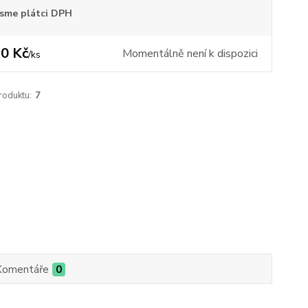
sme plátci DPH
0 Kč
Momentálně není k dispozici
/
ks
roduktu:
7
Komentáře
0