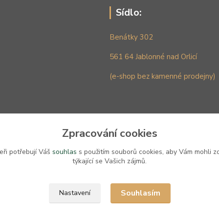
Sídlo:
Benátky 302
561 64 Jablonné nad Orlicí
(e-shop bez kamenné prodejny)
Zpracování cookies
eři potřebují Váš
souhlas
s použitím souborů cookies, aby Vám mohli z
týkající se Vašich zájmů.
Upravit sběr cookies.
Souhlasím
Nastavení