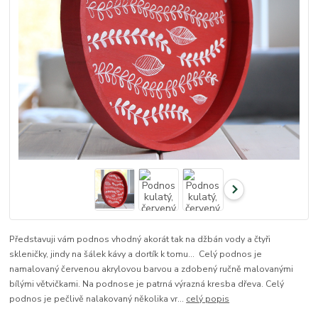
Představuji vám podnos vhodný akorát tak na džbán vody a čtyři
skleničky, jindy na šálek kávy a dortík k tomu... Celý podnos je
namalovaný červenou akrylovou barvou a zdobený ručně malovanými
bílými větvičkami. Na podnose je patrná výrazná kresba dřeva. Celý
podnos je pečlivě nalakovaný několika vr...
celý popis