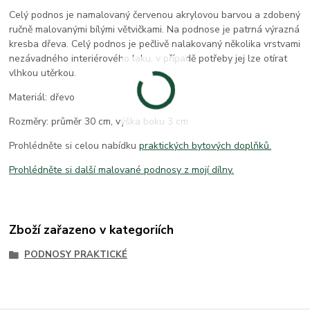
Celý podnos je namalovaný červenou akrylovou barvou a zdobený
ručně malovanými bílými větvičkami. Na podnose je patrná výrazná
kresba dřeva. Celý podnos je pečlivě nalakovaný několika vrstvami
nezávadného interiérového laku, v případě potřeby jej lze otírat
vlhkou utěrkou.
Materiál: dřevo
Rozměry: průměr 30 cm, výška boku 3 cm
Prohlédněte si celou nabídku
praktických bytových doplňků.
Prohlédněte si další malované podnosy z mojí dílny.
Zboží zařazeno v kategoriích
PODNOSY PRAKTICKÉ