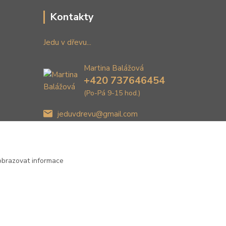
Kontakty
Jedu v dřevu...
Martina Balážová
+420 737646454
(Po-Pá 9-15 hod.)
jeduvdrevu@gmail.com
obrazovat informace
Vytvořeno na
Eshop-rychle.cz