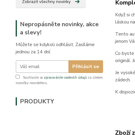
Komple
Zobrazit všechny novinky
Když si c
láskou na
Nepropásněte novinky, akce
a slevy!
Tento aut
jenom Vás
Můžete se kdykoli odhlásit. Zasíláme
jednou za 14 dní.
Co byste 
originál.
Přihlásit se
Je vysoké
Souhlasím se
zpracováním osobních údajů
za účelem
zádech.
rozesílky newsletteru.
K dispozi
PRODUKTY
Zboží 