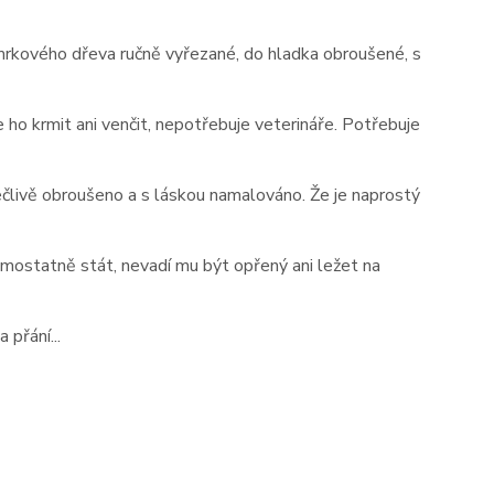
mrkového dřeva ručně vyřezané, do hladka obroušené, s
ho krmit ani venčit, nepotřebuje veterináře. Potřebuje
člivě obroušeno a s láskou namalováno. Že je naprostý
amostatně stát, nevadí mu být opřený ani ležet na
 přání...