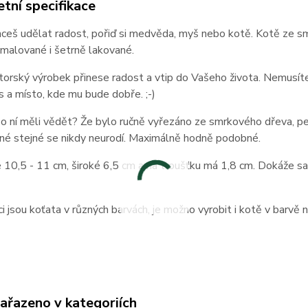
tní specifikace
hceš udělat radost, pořiď si medvěda, myš nebo kotě. Kotě ze s
malované i šetrně lakované.
orský výrobek přinese radost a vtip do Vašeho života. Nemusíte 
 a místo, kde mu bude dobře. ;-)
o ní měli vědět? Že bylo ručně vyřezáno ze smrkového dřeva, pe
 Jiné stejné se nikdy neurodí. Maximálně hodně podobné.
 10,5 - 11 cm, široké 6,5 cm a na tloušťku má 1,8 cm. Dokáže s
ci jsou koťata v různých barvách, je možno vyrobit i kotě v barvě na
zařazeno v kategoriích