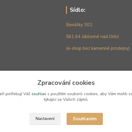
Sídlo:
Benátky 302
561 64 Jablonné nad Orlicí
(e-shop bez kamenné prodejny)
Zpracování cookies
eři potřebují Váš
souhlas
s použitím souborů cookies, aby Vám mohli z
týkající se Vašich zájmů.
Upravit sběr cookies.
Souhlasím
Nastavení