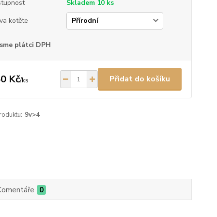
tupnost
Skladem 10 ks
va kotěte
sme plátci DPH
0 Kč
Přidat do košíku
/
ks
roduktu:
9v>4
Komentáře
0