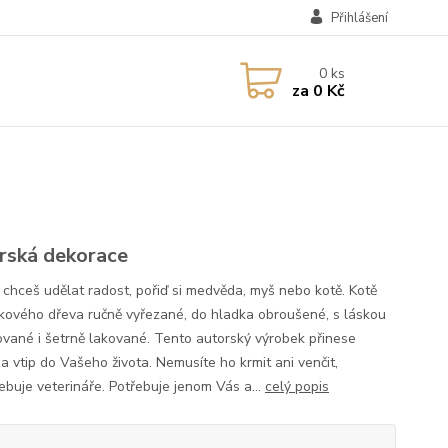
Přihlášení
0
ks
za
0 Kč
rská dekorace
i chceš udělat radost, pořiď si medvěda, myš nebo kotě. Kotě
kového dřeva ručně vyřezané, do hladka obroušené, s láskou
vané i šetrně lakované. Tento autorský výrobek přinese
a vtip do Vašeho života. Nemusíte ho krmit ani venčit,
ebuje veterináře. Potřebuje jenom Vás a...
celý popis