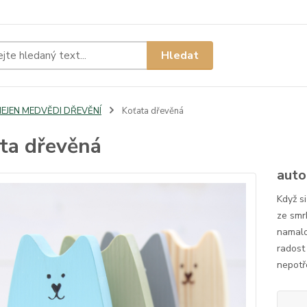
Hledat
NEJEN MEDVĚDI DŘEVĚNÍ
Koťata dřevěná
ta dřevěná
auto
Když s
ze smr
namalo
radost 
nepotř