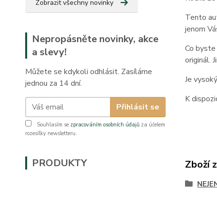
Zobrazit všechny novinky
Tento aut
jenom Vás
Nepropásněte novinky, akce
Co byste 
a slevy!
originál.
Můžete se kdykoli odhlásit. Zasíláme
Je vysoký
jednou za 14 dní.
K dispozi
Přihlásit se
Souhlasím se
zpracováním osobních údajů
za účelem
rozesílky newsletteru.
PRODUKTY
Zboží 
NEJE