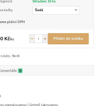
tupnost
Skladem 10 ks
va kočky
sme plátci DPH
0 Kč
Přidat do košíku
/
ks
roduktu:
9x>6
Komentáře
0
u.
ou namalovanou i šetrně lakovanou.