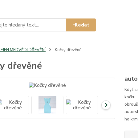
Hledat
NEJEN MEDVĚDI DŘEVĚNÍ
Kočky dřevěné
y dřevěné
auto
Když s
kočku.
obrouš
autors
ho krmi