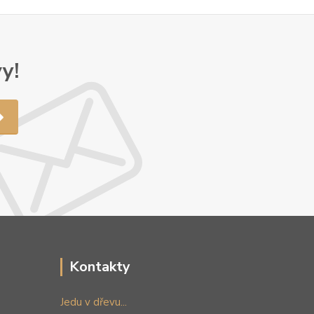
y!
Kontakty
Jedu v dřevu...