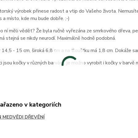
orský výrobek přinese radost a vtip do Vašeho života. Nemusíte 
 a místo, kde mu bude dobře. ;-)
o ní měli vědět? Že byla ručně vyřezána ze smrkového dřeva, pe
 Jiná stejná se nikdy neurodí. Maximálně hodně podobná.
 14,5 - 15 cm, široká 6,8 cm a na tloušťku má 1,8 cm. Dokáže sa
ci jsou kočky v různých barvách, je možno vyrobit i kočky v barvě na
zařazeno v kategoriích
N MEDVĚDI DŘEVĚNÍ