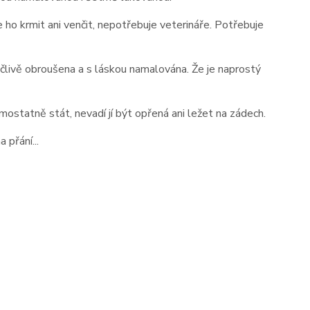
ho krmit ani venčit, nepotřebuje veterináře. Potřebuje
člivě obroušena a s láskou namalována. Že je naprostý
mostatně stát, nevadí jí být opřená ani ležet na zádech.
 přání...