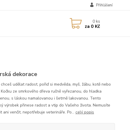
Přihlášení
0
ks
za
0 Kč
rská dekorace
i chceš udělat radost, pořiď si medvěda, myš, žábu, kotě nebo
 Kočku ze smrkového dřeva ručně vyřezanou, do hladka
enou, s láskou namalovanou i šetrně lakovanou. Tento
ký výrobek přinese radost a vtip do Vašeho života. Nemusíte
t ani venčit, nepotřebuje veterináře. Po...
celý popis