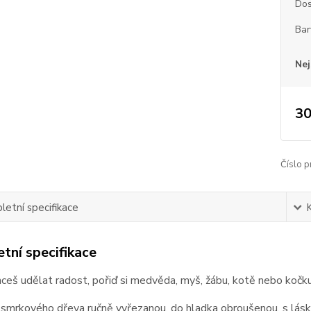
Dos
Bar
Nej
30
Číslo p
etní specifikace
tní specifikace
hceš udělat radost, pořiď si medvěda, myš, žábu, kotě nebo kočk
smrkového dřeva ručně vyřezanou, do hladka obroušenou, s lásk